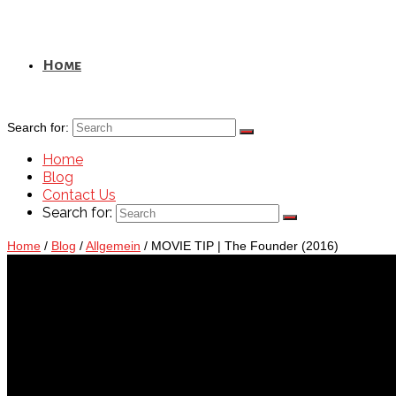
Home
Search for:
Home
Blog
Contact Us
Search for:
Home
/
Blog
/
Allgemein
/
MOVIE TIP | The Founder (2016)
Blog