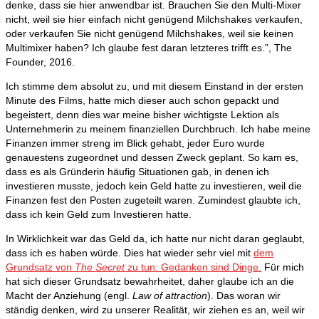
denke, dass sie hier anwendbar ist. Brauchen Sie den Multi-Mixer
nicht, weil sie hier einfach nicht genügend Milchshakes verkaufen,
oder verkaufen Sie nicht genügend Milchshakes, weil sie keinen
Multimixer haben? Ich glaube fest daran letzteres trifft es.”, The
Founder, 2016.
Ich stimme dem absolut zu, und mit diesem Einstand in der ersten
Minute des Films, hatte mich dieser auch schon gepackt und
begeistert, denn dies war meine bisher wichtigste Lektion als
Unternehmerin zu meinem finanziellen Durchbruch. Ich habe meine
Finanzen immer streng im Blick gehabt, jeder Euro wurde
genauestens zugeordnet und dessen Zweck geplant. So kam es,
dass es als Gründerin häufig Situationen gab, in denen ich
investieren musste, jedoch kein Geld hatte zu investieren, weil die
Finanzen fest den Posten zugeteilt waren. Zumindest glaubte ich,
dass ich kein Geld zum Investieren hatte.
In Wirklichkeit war das Geld da, ich hatte nur nicht daran geglaubt,
dass ich es haben würde. Dies hat wieder sehr viel mit
dem
Grundsatz von
The Secret
zu tun: Gedanken sind Dinge.
Für mich
hat sich dieser Grundsatz bewahrheitet, daher glaube ich an die
Macht der Anziehung (engl.
Law of attraction
). Das woran wir
ständig denken, wird zu unserer Realität, wir ziehen es an, weil wir